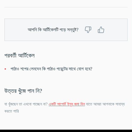
আপনি কি আর্টিকেলটি পড়ে সন্তুষ্ট?
পরবর্তী আর্টিকেল
পাঠাও শপের লেনদেন কি পাঠাও পয়েন্টের সাথে যোগ হবে?
উত্তর খুঁজে পান নি?
যা খুঁজছেন তা এখনো পাচ্ছেন না?
একটি সাপোর্ট ইস্যু জমা দিন
যাতে আমরা আপনাকে সাহায্য
করতে পারি