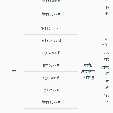
বিকাল ৪:০০ টা
ট্যাক্স
টোকে
বিকাল ৫:০০ টা
সকাল ১০:০০ টা
জাতীয
সকাল ১১:০০ টা
পরিচয়প
দুপুর ১২:০০ টা
ড্রাইভ
লাইসেন্
দুপুর ১:০০ টা
বনানী,
রেজিস্ট্
কার
মোহাম্মদপুর
পেপার
ও মিরপুর
দুপুর ২:০০ টা
ট্যাক্স
টোকে
দুপুর ৩:০০ টা
ফিটনে
পেপার
বিকাল ৪:০০ টা